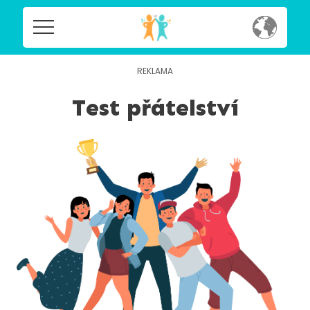
Home
Home
Social
Test přátelství
Social
Privacy
Privacy
FAQ's
FAQ's
Terms & Conditions
About us
Terms
Contact us
&
Conditions