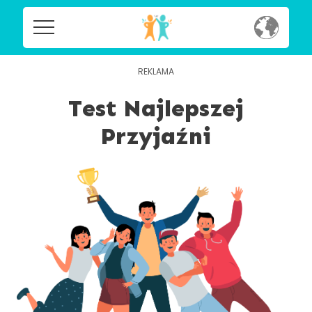
Home
Home
Social
Test Najlepszej
Social
Przyjaźni
Privacy
Privacy
FAQ's
FAQ's
Terms & Conditions
About us
Terms
Contact us
&
Conditions